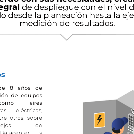
egral
de despliegue con el nivel d
o desde la planeación hasta la ej
medición de resultados.
os
de 8 años de
ción de equipos
 como aires
s eléctricas,
re otros; sobre
plejos de
 Datacenter y