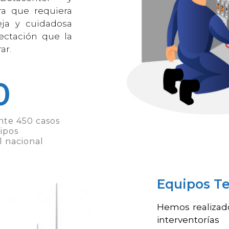
ra que requiera
eja y cuidadosa
fectación que la
ar.
0
te 450 casos
ipos
l nacional
Equipos Te
Hemos realizad
interventoría