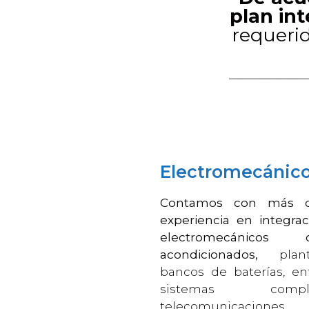
plan int
requerid
Electromecánic
Contamos con más 
experiencia en integra
electromecánicos
acondicionados,
planta
bancos de baterías, ent
sistemas com
telecomunicaciones,