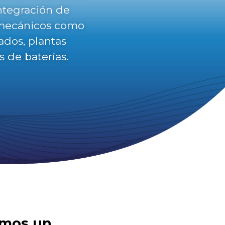
ntegración de
omecánicos como
ados, plantas
s de baterías.
amos un